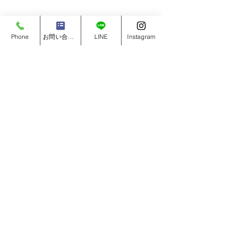
Phone
お問い合わせフォーム
LINE
Instagram
コメント
コメントを追加…
福利厚生を充実！積立型
初めて派遣で働
退職金制度を導入しまし
登録からお仕事
た
での流れ