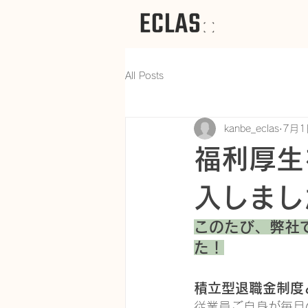
All Posts
kanbe_eclas
7月1
福利厚生
入しまし
このたび、弊社
た！
積立型退職金制度
従業員ご自身が毎月